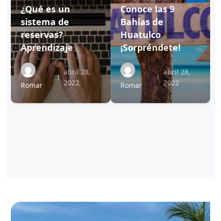
¿Qué es un
Conoce las 9
sistema de
Bahías de
reservas?
Huatulco
Aprendizaje
¡Sorpréndete!
abril 28,
abril 28,
2022
2022
Romar
Romar