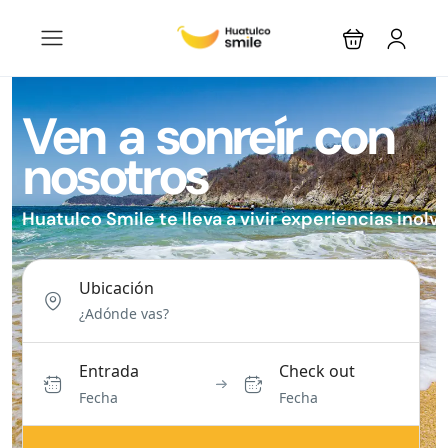
Ven a sonreír con
nosotros
Huatulco Smile te lleva a vivir experiencias inolv
Ubicación
Entrada
Check out
Fecha
Fecha