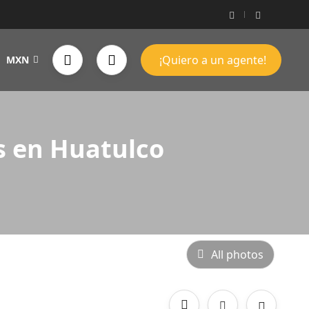
¡Quiero a un agente!
MXN
es en Huatulco
All photos