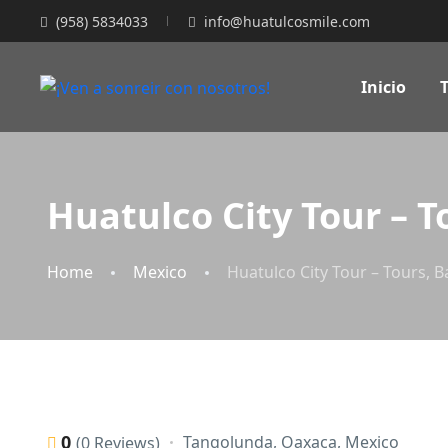
(958) 5834033
info@huatulcosmile.com
Inicio
Huatulco City Tour – T
Home
Mexico
Huatulco City Tour – Tours, 
0
Tangolunda, Oaxaca, Mexico
(0 Reviews)